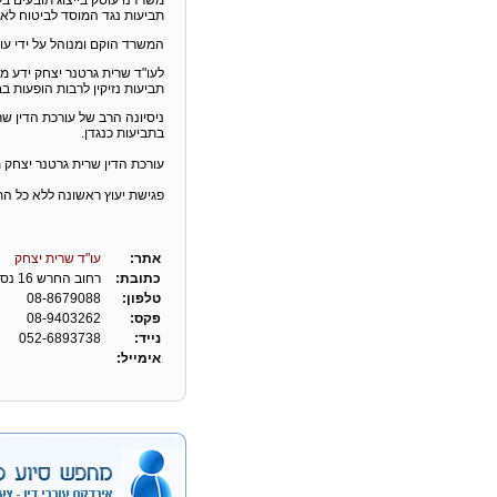
משרדנו עוסק בייצוג תובעים בל
תביעות נגד המוסד לביטוח לאו
המשרד הוקם ומנוהל על ידי עור
לעו"ד שרית גרטנר יצחק ידע 
תביעות נזיקין לרבות הופעות ב
ניסיונה הרב של עורכת הדין שר
בתביעות כנגדן.
עורכת הדין שרית גרטנר יצחק 
פגישת יעוץ ראשונה ללא כל הת
אתר:
עו"ד שרית יצחק
כתובת:
רחוב החרש 16 נס ציונה
טלפון:
08-8679088
פקס:
08-9403262
נייד:
052-6893738
אימייל: