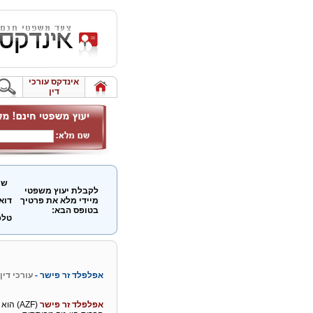
אינדקס עורכי
דין
שם
לקבלת יעוץ משפטי
מיידי מלא את פרטיך
דוא
בטופס הבא:
טלפ
אפלפלד זר פישר -
עורכי דין 
אפלפלד זר פישר
(AZF) 