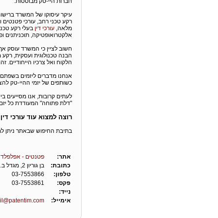
חברות היי-טק מבוססות.
עיקר עיסוקו של המשרד ברישו
מלאה,
עורכי דין
בעלי רקע טכני
אלקטרואופטיקה, תוכניתנים ופ
חשוב לציין כי המשרד עוסק אך
הבנה טכנולוגית ועסקית, רקע 
הלקוח ואל צרכיו הייחודיים. זהו
אנחנו מדברים ליזמים בשפתם של
כשותפים של יזמי ההיי-טק להצ
לעתים קרובות, אנו מסייעים בי
"דלת פתוחה" המעודדת כל יזם 
רוצה למצוא עוד עורכי די
בתיבת החיפוש שבאתר ניתן למ
אתר:
פטנטים - אפלפלד 
כתובת:
בן גוריון 2, מגדל ב.ס.ר 1, רמת גן
טלפון:
03-7553866
פקס:
03-7553861
נייד:
אימייל:
il@patentim.com