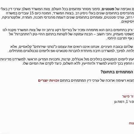
ם ואכיפה של
פטנטים
, סימני מסחר ומדגמים בכל העולם. צוות המשרד משלב עורכי דין בעלי
רקע טכני רחב, עורכי פטנטים ומהנדסים בתחומים שונים בעלי ניסיון רב. בצוות המשרד, המונה כיום 15 עובדים במשרה
 רחב, עורכי פטנטים, ומומחים בתחומים שונים דוגמת מהנדסי תוכנה, חומרה, אלקטרוניקה,
יסיקאים.
 ורק בתחומים בהם הוא מתמחה ומכיר על בוריים! רקע נרחב זה של צוות המשרד מקנה לנו
משפטי מעמיק, והכי חשוב – הבנת עמוקה של לקוחות בתחום ההיי-טק ו"התחברות" אל
 אף יתרוננו היחסי.
הם ובגובה העיניים. אנחנו איננו רואים את עצמנו כ"נותני שירותים" קלאסיים, אלא
לחה. לפיכך, למשרדנו חיבה מיוחדת לחברות סטארט-אפ וליזמים טכנולוגיים מתחילים.
יעוץ ליזמים הנמצאים בהליכים מול אנג'לים, קרנות, ותכניות המדען הראשי. למשרדנו מדיניות
החפץ בכך להגיע למשרד ולהתייעץ, ללא תשלום, כיצד לקדם את המיזם שלו.
ן המתמחים בתחום?
צוא רשימה ארוכה של עורכי דין המתמחים בתחום
זכויות יוצרים
זר פישר
ma