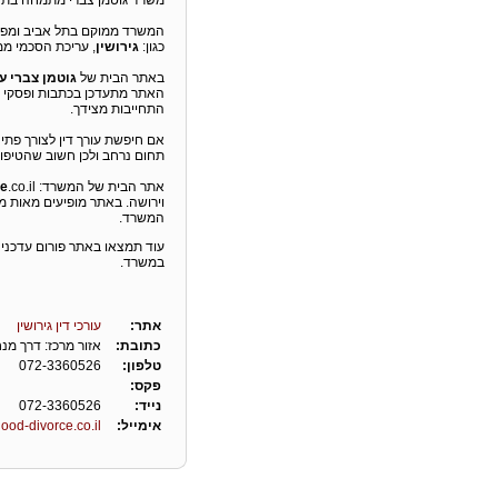
משרד גוטמן צברי מתמחה בת
כגון:
גירושין
, עריכת הסכמי ממון
באתר הבית של
גוטמן צברי ע
האתר מתעדכן בכתבות ופסקי די
התחייבות מצידך.
אם חיפשת עורך דין לצורך פתי
תחום נרחב ולכן חשוב שהטיפול
אתר הבית של המשרד: www.
ce
וירושה. באתר מופיעים מאות מא
המשרד.
עוד תמצאו באתר פורום עדכני
במשרד.
אתר:
עורכי דין גירושין
כתובת:
אזור מרכז: דרך מנחם בגין 44
טלפון:
072-3360526
פקס:
נייד:
072-3360526
אימייל:
ood-divorce.co.il