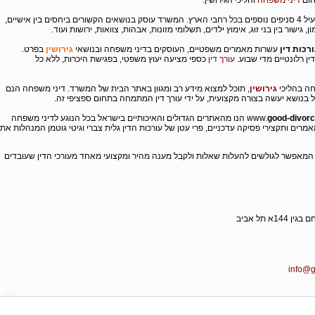
חום
דיני משפחה
והליכי הגירושין.
המשרד ממוקם בתל אביב ומפעיל 4 סניפים נוספים בכל רחבי הארץ. המשרד עוסק בנושאים הקשורים ביחסים בין אישיים,
, גישור בין בני זוג, אימוץ ילדים, תשלומי מזונות, אבהות, צוואות, ירושות ועוד.
ורכות דין
עשרות מאמרים משפטיים, העוסקים בדיני משפחה ובנושאי
גירושין
בפרט.
ן רלונטיים מדי שבוע.
עורך דין
כספי מציעה יעוץ משפטי, בפגישת היכרות, ללא כל
חה בהליכי
גירושין
, תוכל למצוא מידע רב ומגוון באתר הבית של המשרד. דיני משפחה הנם
 בנושא יעשה בצורה מקצועית, על ידי עורך דין המתמחה בתחום ספציפי זה.
good-divor
.co.il הנו מהאתרים הגדולים והאיכותיים בישראל בכל הנוגע לדיני משפחה
מרים ותקצירי פסיקה עדכניים, פרי עטן של עורכות הדין גלית צברי וגיטי גוטמן המנהלות את
 המאפשר לגולשים להעלות שאלות ולקבל מענה מהיר ומקצועי מאחד מעורכי הדין שעובדים
1א תל אביב
info@g